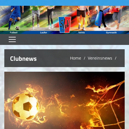
Home
Clubnews
Home
Vereinsnews
Heimspielplan
Heimspieltag -SVL Inside
Teams
Spielstätten
Unser Verein
Downloads