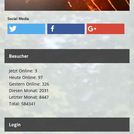
Rasen-Sportplatz
Social Media
SVL FAN SHOP
SVL Reloaded Unterstützer
Vermietung
Besucher
Jetzt Online: 3
Heute Online: 97
Gestern Online: 326
Diesen Monat: 2031
Letzter Monat: 8447
Total: 584341
Login