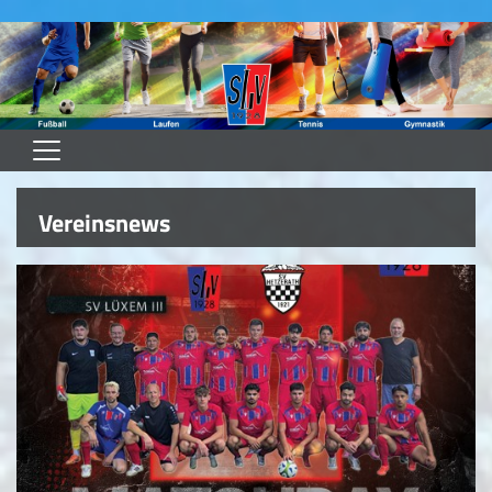
Home
Vereinsnews
Heimspielplan
Heimspieltag -SVL Inside
Teams
Spielstätten
Unser Verein
Downloads