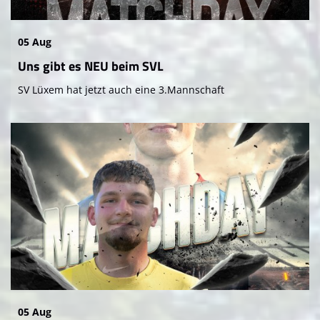
Rasen-Sportplatz
05 Aug
SVL FAN SHOP
Uns gibt es NEU beim SVL
SVL Reloaded Unterstützer
SV Lüxem hat jetzt auch eine 3.Mannschaft
Vermietung
05 Aug