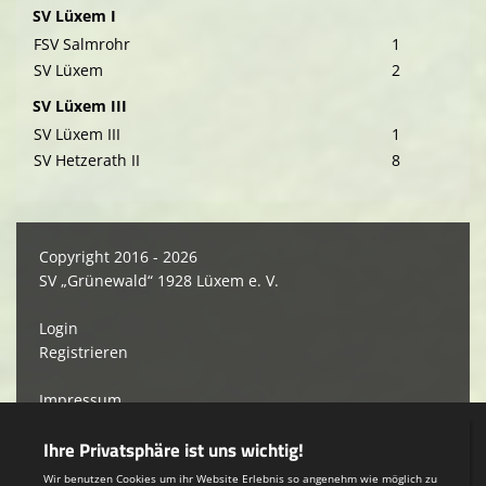
SV Lüxem I
FSV Salmrohr
1
SV Lüxem
2
SV Lüxem III
SV Lüxem III
1
SV Hetzerath II
8
Copyright 2016 - 2026
SV „Grünewald“ 1928 Lüxem e. V.
Login
Registrieren
Impressum
Datenschutzerklärung
Teamsports 2