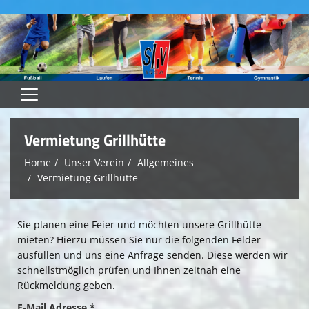
Home
Vermietung Grillhütte
Heimspielplan
Home
Unser Verein
Allgemeines
Vermietung Grillhütte
Heimspieltag -SVL Inside
Teams
Sie planen eine Feier und möchten unsere Grillhütte
Spielstätten
mieten? Hierzu müssen Sie nur die folgenden Felder
ausfüllen und uns eine Anfrage senden. Diese werden wir
Unser Verein
schnellstmöglich prüfen und Ihnen zeitnah eine
Rückmeldung geben.
Downloads
E-Mail Adresse *