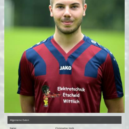
Rasen-Sportplatz
SVL FAN SHOP
SVL Reloaded Unterstützer
Vermietung
Allgemeine Daten
Name:
Christopher Heib