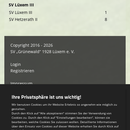
SV Lüxem III
SV Lüxem III
1
SV Hetzerath II
8
Copyright 2016 - 2026
SV „Grünewald“ 1928 Lüxem e. V.
Login
Registrieren
Impressum
Datenschutzerklärung
Teamsports 2
Dein Sportverein online