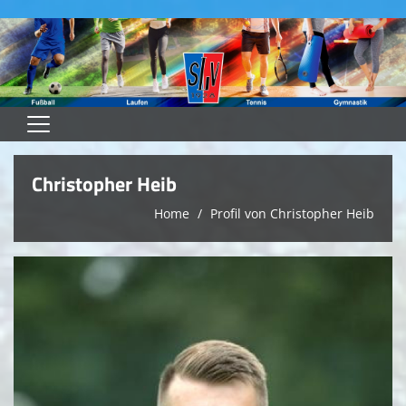
Home
Christopher Heib
Heimspielplan
Home
Profil von Christopher Heib
Heimspieltag -SVL Inside
Teams
Spielstätten
Unser Verein
Downloads