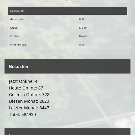
Spielerprofil
Geburtsjahr:
1999
Größe:
175 cm
Position:
Abwehr
Im Verein seit:
2020
Besucher
Jetzt Online: 4
Heute Online: 87
Gestern Online: 328
Diesen Monat: 2620
Letzter Monat: 8447
Total: 584930